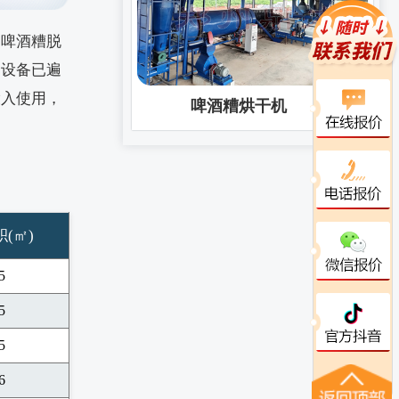
过啤酒糟脱
套设备已遍
投入使用，
啤酒糟烘干机
(㎡)
5
5
5
6