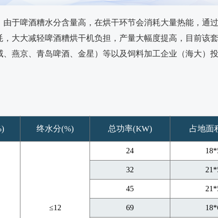
，由于啤酒糟水分含量高，在烘干环节会消耗大量热能，通
耗，大大减轻啤酒糟烘干机负担，产量大幅度提高，目前该
威、燕京、青岛啤酒、金星）等以及饲料加工企业（海大）
)
终水分(%)
总功率(KW)
占地面积
24
18*
32
21*
45
21*
≤12
69
18*