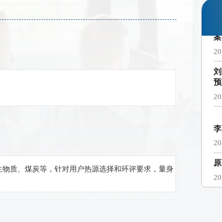
20
刘
预
20
李
20
原
20
胡
案
生物质、煤炭等，针对用户热源选择和环评要求，量身
20
刘
预
20