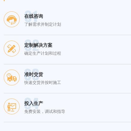
在线咨询
了解需求并制定计划
定制解决方案
确定生产计划和过程
准时交货
快速交货并按时施工
投入生产
免费安装，调试和指导