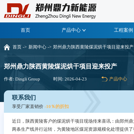
首页
产品中心
工程案例
首页 ->
新闻中心 ->
郑州鼎力陕西黄陵煤泥烘干项目迎来投产
郑州鼎力陕西黄陵煤泥烘干项目迎来投产
作者: Dingli Group
时间: 2026-04-23
产品中心
联系我们
享受厂家直销价
-10％的折扣
近日，陕西黄陵客户的煤泥烘干项目现场传来喜讯：由郑州鼎
两条生产线并行运转，为黄陵地区煤泥资源规模化处理提供了