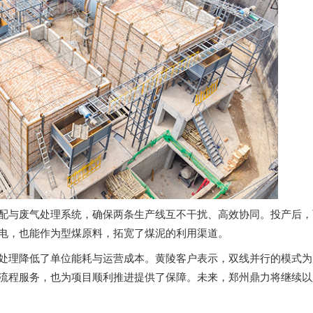
配与废气处理系统，确保两条生产线互不干扰、高效协同。投产后，
电，也能作为型煤原料，拓宽了煤泥的利用渠道。
处理降低了单位能耗与运营成本。黄陵客户表示，双线并行的模式为
流程服务，也为项目顺利推进提供了保障。未来，郑州鼎力将继续以