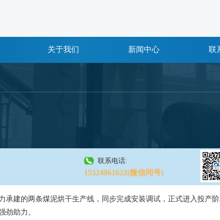
关于我们
新闻中心
联
联系电话:
15324961622(微信同号)
力承建的两条煤泥烘干生产线，同步完成安装调试，正式进入投产阶
强劲助力。