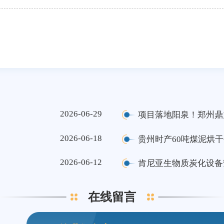
2026-06-29
项目落地阳泉！郑州鼎
2026-06-18
贵州时产60吨煤泥烘
2026-06-12
肯尼亚生物质炭化设备
在线留言