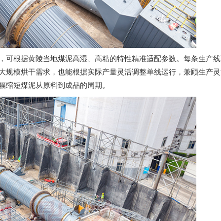
，可根据黄陵当地煤泥高湿、高粘的特性精准适配参数。每条生产线
大规模烘干需求，也能根据实际产量灵活调整单线运行，兼顾生产灵
幅缩短煤泥从原料到成品的周期。