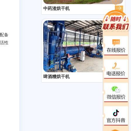
中药渣烘干机
配备
活性
啤酒糟烘干机