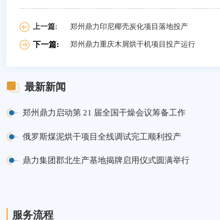
上一篇:
郑州鼎力印尼椰壳炭化项目落地投产
下一篇:
郑州鼎力重庆木屑烘干机项目投产运行
最新新闻
郑州鼎力启动第 21 届全国干燥会议筹备工作
俄罗斯煤泥烘干项目全线调试完工顺利投产
鼎力集团郡北生产基地揭牌启用仪式圆满举行
服务流程