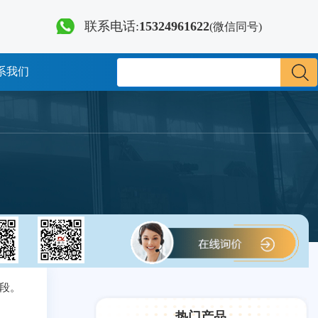
联系电话:
15324961622
(微信同号)
系我们
段。
热门产品