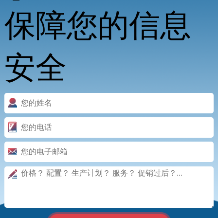
保障您的信息
安全