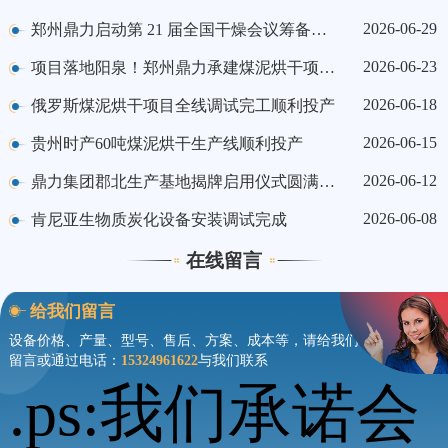
2026-06-29
郑州鼎力启动第 21 届全国干燥会议筹备工作
2026-06-23
项目落地阳泉！郑州鼎力承建煤泥烘干项目顺利投产
2026-06-18
俄罗斯煤泥烘干项目全线调试完工顺利投产
2026-06-15
贵州时产60吨煤泥烘干生产线顺利投产
2026-06-12
鼎力集团郡北生产基地揭牌启用仪式圆满举行
2026-06-08
肯尼亚生物质炭化设备安装调试完成
在线留言
给我们留言
设备价格、产量、型号、售后、方案、成本等，请给我们
留言或通过电话：
15324961622
与我们联系
.ps:我们承诺会