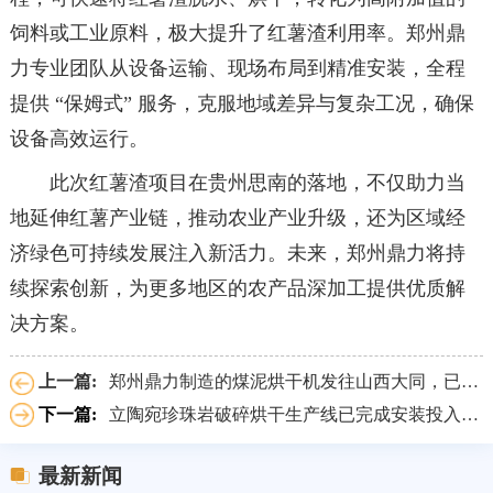
饲料或工业原料，极大提升了红薯渣利用率。郑州鼎
力专业团队从设备运输、现场布局到精准安装，全程
提供 “保姆式” 服务，克服地域差异与复杂工况，确保
设备高效运行。
此次红薯渣项目在贵州思南的落地，不仅助力当
地延伸红薯产业链，推动农业产业升级，还为区域经
济绿色可持续发展注入新活力。未来，郑州鼎力将持
续探索创新，为更多地区的农产品深加工提供优质解
决方案。
上一篇:
郑州鼎力制造的煤泥烘干机发往山西大同，已完成安装
下一篇:
立陶宛珍珠岩破碎烘干生产线已完成安装投入运营
最新新闻