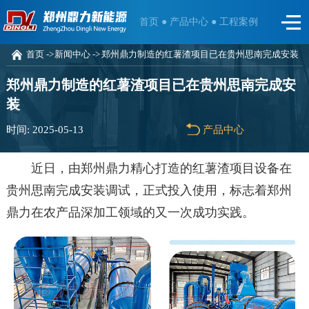
首页 ●
产品中心 ●
工程案例
首页 ->
新闻中心 ->
郑州鼎力制造的红薯渣项目已在贵州思南完成安装
郑州鼎力制造的红薯渣项目已在贵州思南完成安
装
时间: 2025-05-13
产品中心
近日，由郑州鼎力精心打造的红薯渣项目设备在
贵州思南完成安装调试，正式投入使用，标志着郑州
鼎力在农产品深加工领域的又一次成功实践。